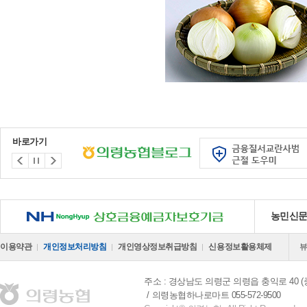
바로가기
NH 상호금융예금자보호기금
농민신
이용약관
개인정보처리방침
개인영상정보취급방침
신용정보활용체제
주소 : 경상남도 의령군 의령읍 충익로 40 (중
의령농협하나로마트 055-572-9500