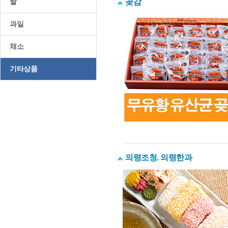
곶감
쌀
과일
채소
기타상품
의령조청. 의령한과