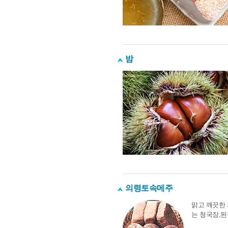
밤
의령토속메주
맑고 깨끗한
는 청국장,된