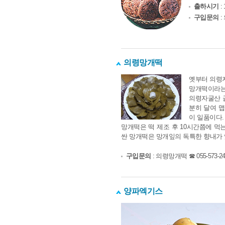
출하시기
:
구입문의
:
의령망개떡
옛부터 의령지
망개떡이라는
의령자굴산 골
분히 달여 맵
이 일품이다.
망개떡은 떡 제조 후 10시간쯤에 먹
싼 망개떡은 망개잎의 독특한 향내가 
구입문의
: 의령망개떡 ☎ 055-573-24
양파엑기스