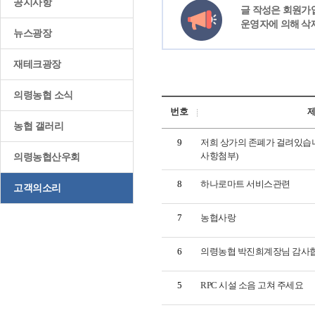
공지사항
글 작성은 회원가
운영자에 의해 삭
뉴스광장
재테크광장
의령농협 소식
번호
농협 갤러리
9
저희 상가의 존폐가 걸려있습니
사항첨부)
의령농협산우회
8
하나로마트 서비스관련
고객의소리
7
농협사랑
6
의령농협 박진희계장님 감사
5
RPC 시설 소음 고쳐 주세요